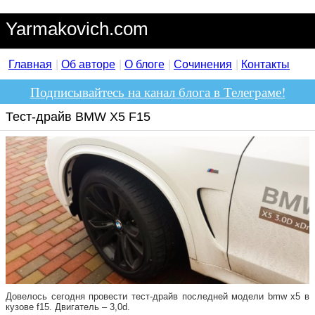
Yarmakovich.com
Главная
Об авторе
О блоге
Сочинения
Контакты
Подписывайтесь на канал блога в Телеграме!
Тест-драйв BMW X5 F15
Довелось сегодня провести тест-драйв последней модели bmw x5 в
кузове f15. Двигатель – 3,0d.