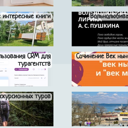
 интересные книги
Вольнолюбивая
льзования CRM для
Сочинение Век нын
турагентств
скурсионных туров