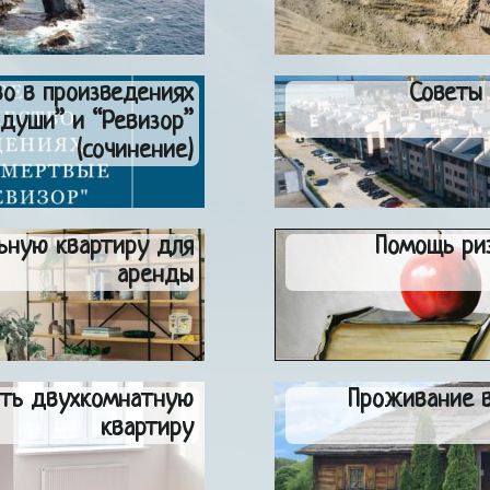
во в произведениях
Советы 
 души” и “Ревизор”
(сочинение)
ьную квартиру для
Помощь риэ
аренды
ить двухкомнатную
Проживание в
квартиру