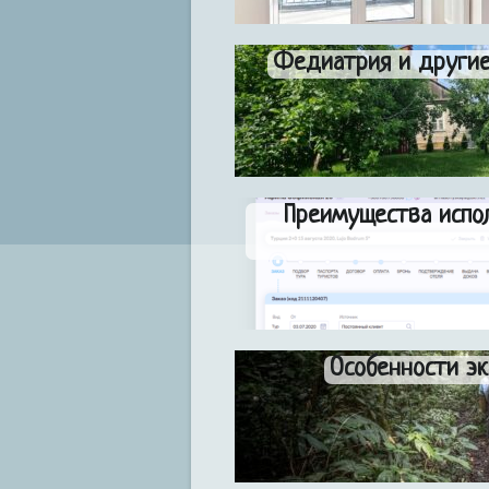
Федиатрия и другие
Преимущества испо
Особенности эк