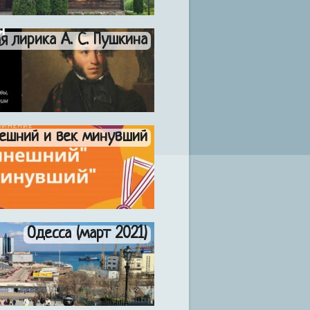
 лирика А. С. Пушкина
ешний и век минувший
Одесса (март 2021)