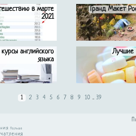
тешествию в марте
Гранд Макет Ро
2021
 курсы английского
Лучшие 
языка
1
2
3
4
5
6
7
8
9
10
39
...
П
ения
Польша
ечатления