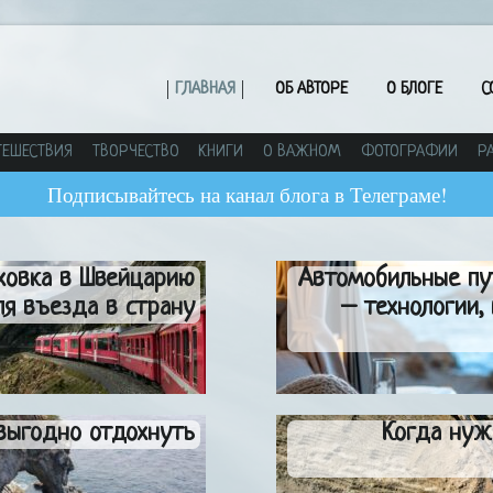
ГЛАВНАЯ
ОБ АВТОРЕ
О БЛОГЕ
С
ТЕШЕСТВИЯ
ТВОРЧЕСТВО
КНИГИ
О ВАЖНОМ
ФОТОГРАФИИ
Р
Подписывайтесь на канал блога в Телеграме!
аховка в Швейцарию
Автомобильные пу
ля въезда в страну
– технологии,
выгодно отдохнуть
Когда нуж