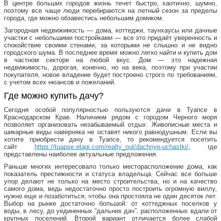
В центре больших городов жизнь течет быстро, хаотично, шумно,
поэтому все чаще люди перебираются на летный сезон за пределы
города, где можно обзавестись небольшим домиком.
Загородная недвижимость — дома, коттеджи, таунхаусы или дачные
участки с небольшими постройками — все это придаёт уверенность и
спокойствие своими стенами, за которыми не слышно и не видно
городского шума. В последнее время можно легко найти и купить дом
в частном секторе на любой вкус. Дом — это надежная
недвижимость, дорогая, конечно, но на века, поэтому при участии
покупателя, новое владение будет построено строго по требованиям,
с учетом всех нюансов и пожеланий.
Где можно купить дачу?
Сегодня особой популярностью пользуются дачи в Туапсе в
Краснодарском Крае. Наличием рядом с городом Черного моря
позволяет организовать незабываемый отдых. Живописные места и
шикарные виды наверняка не оставят никого равнодушным. Если вы
хотите приобрести дачу в Туапсе, то рекомендуется посетить
сайт
https://tuapse.etagi.com/realty_out/dachnye-uchastki/
, где
представлены наиболее актуальные предложения.
Раньше многих интересовало только месторасположение дома, как
показатель престижности и статуса владельца. Сейчас все больше
упор делают не только на место строительства, но и на качество
самого дома, ведь недостаточно просто построить огромную виллу,
нужно еще и позаботиться, чтобы она простояла не один десяток лет.
Выбор на рынке достаточно большой: от коттеджных поселков у
воды, в лесу, до уединенных “дальних дач”, расположенных вдали от
крупных поселений. Второй вариант отличается более слабой