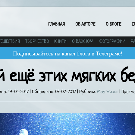
ГЛАВНАЯ
ОБ АВТОРЕ
О БЛОГЕ
С
ТЕШЕСТВИЯ
ТВОРЧЕСТВО
КНИГИ
О ВАЖНОМ
ФОТОГРАФИИ
Р
Подписывайтесь на канал блога в Телеграме!
й ещё этих мягких бе
ано:
19-01-2017
| Обновлено:
07-02-2017
| Рубрика:
Моя жизнь
| Просмо