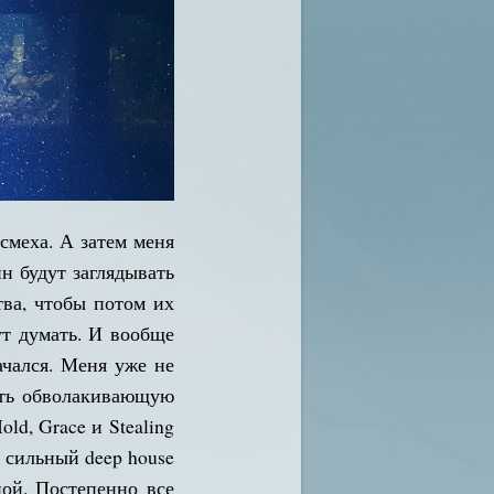
смеха. А затем меня
н будут заглядывать
тва, чтобы потом их
ут думать. И вообще
ачался. Меня уже не
ать обволакивающую
ld, Grace и Stealing
и сильный deep house
ой. Постепенно все