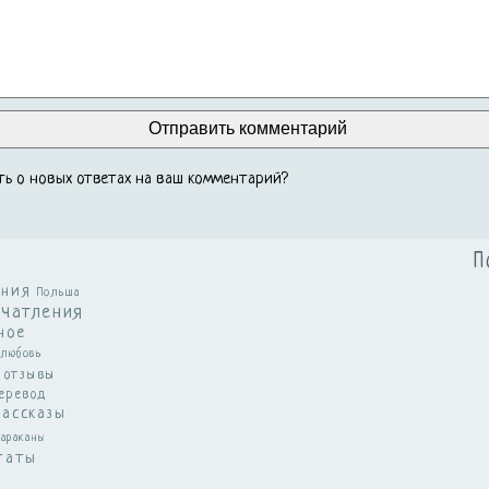
ь о новых ответах на ваш комментарий?
П
ения
Польша
ечатления
ное
любовь
отзывы
еревод
рассказы
араканы
таты