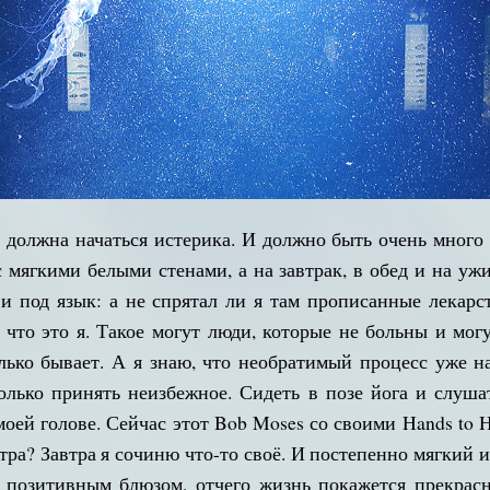
о должна начаться истерика. И должно быть очень много 
с мягкими белыми стенами, а на завтрак, в обед и на ужи
 и под язык: а не спрятал ли я там прописанные лекарс
 что это я. Такое могут люди, которые не больны и мог
лько бывает. А я знаю, что необратимый процесс уже н
олько принять неизбежное. Сидеть в позе йога и слуш
оей голове. Сейчас этот Bob Moses со своими Hands to Ho
автра? Завтра я сочиню что-то своё. И постепенно мягкий 
я позитивным блюзом, отчего жизнь покажется прекрасн