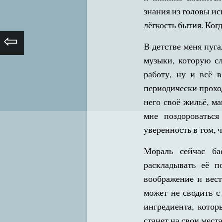
знания из головы ис
лёгкость бытия. Когд
⇦
В детстве меня пуг
музыки, которую сл
работу, ну и всё 
периодически прохо
него своё жильё, м
мне поздороваться
уверенность в том, 
Мораль сейчас ба
раскладывать её п
воображение и вест
может не сводить с
ингредиента, кото
станет на свои места