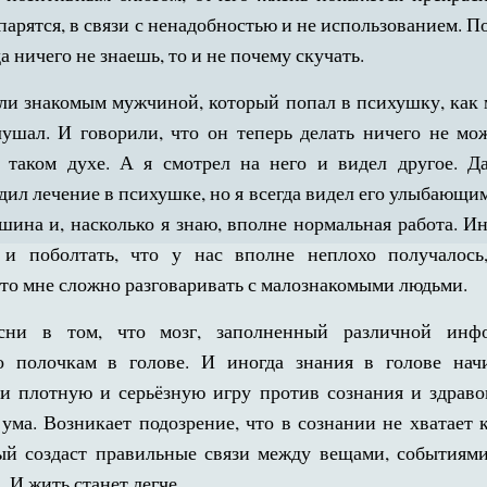
парятся, в связи с ненадобностью и не использованием. 
а ничего не знаешь, то и не почему скучать.
али знакомым мужчиной, который попал в психушку, как м
ушал. И говорили, что он теперь делать ничего не мож
в таком духе. А я смотрел на него и видел другое. Да
дил лечение в психушке, но я всегда видел его улыбающим
ашина и, насколько я знаю, вполне нормальная работа. Ин
 и поболтать, что у нас вполне неплохо получалос
что мне сложно разговаривать с малознакомыми людьми.
сни в том, что мозг, заполненный различной инфо
о полочкам в голове. И иногда знания в голове нач
и плотную и серьёзную игру против сознания и здраво
 ума. Возникает подозрение, что в сознании не хватает к
рый создаст правильные связи между вещами, событиями
. И жить станет легче.