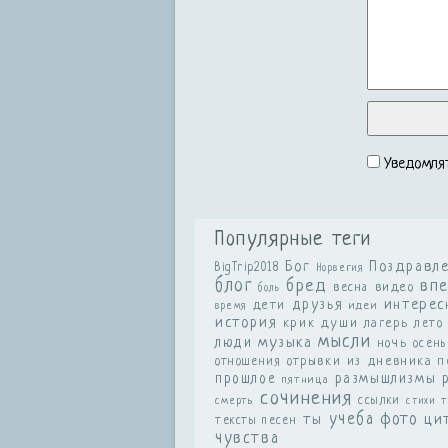
Уведомлят
Популярные теги
Бог
Поздравл
BigTrip2018
Норвегия
блог
бред
вп
видео
весна
боль
друзья
интерес
дети
идеи
время
история
крик души
лагерь
лето
мысли
музыка
люди
ночь
осень
отношения
отрывки из дневника
п
размышлизмы
прошлое
пятница
сочинения
ссылки
смерть
т
стихи
учеба
фото
ты
ци
тексты песен
чувства