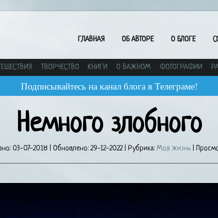
ГЛАВНАЯ
ОБ АВТОРЕ
О БЛОГЕ
С
ТЕШЕСТВИЯ
ТВОРЧЕСТВО
КНИГИ
О ВАЖНОМ
ФОТОГРАФИИ
Р
Подписывайтесь на канал блога в Телеграме!
Немного злобного
ано:
03-07-2018
| Обновлено:
29-12-2022
| Рубрика:
Моя жизнь
| Просмо