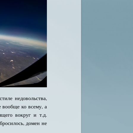
стиле недовольства,
 вообще ко всему, а
щего вокруг и т.д.
абросилось, домен не