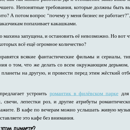
учшего. Непонятные требования, которые должны быть 
 что? А потом вопрос “почему у меня бизнес не работает?”
 заказчикам попахивает какашками.
о махина запущена, и остановить её невозможно. Но вот 
которых всё ещё огромное количество?
нравятся всякие фантастические фильмы и сериалы, ти
я о том, что же делать со всем окружающим дерьмом, 
 планеты на другую, и провести перед этим жёсткий отбо
 предлагает устроить
романтик в филёвском парке
для 
 свечи, лепестки роз, и другие атрибуты романтическ
скажите. В кафе по вечерам можно услышать живую музы
ставляете это кафе без внимания.
 этом думаете?