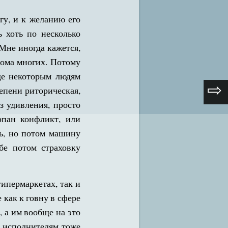
гу, и к желанию его
ь хоть по несколько
 Мне иногда кажется,
дома многих. Потому
ще некоторым людям
⇨
тепени риторическая,
з удивления, просто
рпан конфликт, или
ть, но потом машину
бе потом страховку
гипермаркетах, так и
 как к говну в сфере
 а им вообще на это
к исполнителям тоже