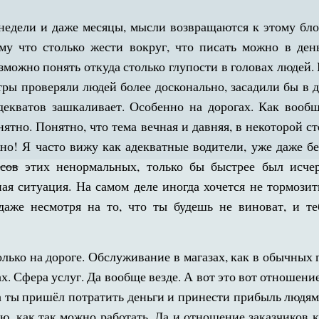
недели и даже месяцы, мысли возвращаются к этому бло
му что столько жести вокруг, что писать можно в ден
зможно понять откуда столько глупости в головах людей.
тры проверяли людей более досконально, засадили бы в 
адекватов зашкаливает. Особенно на дорогах. Как вооб
ятно. Понятно, что тема вечная и давняя, в некоторой с
но! Я часто вижу как адекватные водители, уже даже бе
сов
этих ненормальных, только бы быстрее был исче
ая ситуация. На самом деле иногда хочется не тормози
 даже несмотря на то, что ты будешь не виноват, и те
олько на дороге. Обслуживание в магазах, как в обычных 
х. Сфера услуг. Да вообще везде. А вот это вот отношение
а ты пришёл потратить деньги и принести прибыль людям,
ю, как так можно работать. Да и отношение заказчиков 