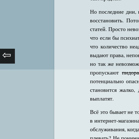
Но последние дни, 
восстановить. Пото
статей. Просто нево
что если бы психиа
что количество не
⇦
выдают права, непон
но так же невозмож
пропускают
пидора
потенциально опасн
становится жалко,
выплатят.
Всё это бывает не т
в интернет-магазина
обслуживания, когд
плевать? Не понима