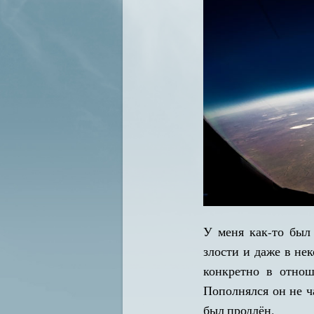
У меня как-то был 
злости и даже в не
конкретно в отнош
Пополнялся он не ча
был продлён.