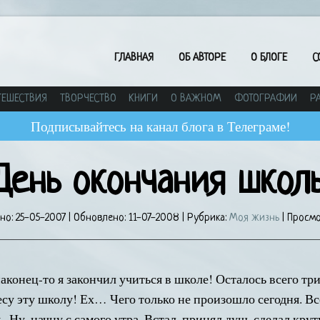
ГЛАВНАЯ
ОБ АВТОРЕ
О БЛОГЕ
С
ТЕШЕСТВИЯ
ТВОРЧЕСТВО
КНИГИ
О ВАЖНОМ
ФОТОГРАФИИ
Р
Подписывайтесь на канал блога в Телеграме!
День окончания школ
но:
25-05-2007
| Обновлено:
11-07-2008
| Рубрика:
Моя жизнь
| Просмо
наконец-то я закончил учиться в школе! Осталось всего три
су эту школу! Ех… Чего только не произошло сегодня. Все
. Ну, начну с самого утра. Встал, принял душ, сделал кру