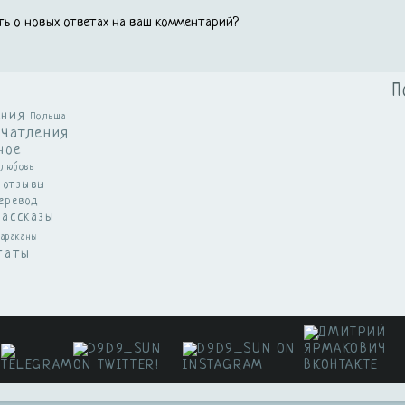
ь о новых ответах на ваш комментарий?
П
ения
Польша
ечатления
ное
любовь
отзывы
еревод
рассказы
араканы
таты