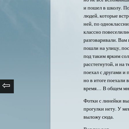
и пошел в школу. П
людей, которые встр
ней, по одноклассни
классно повеселили
разговаривали. Вам 
пошли на улицу, пос
под таким ярким сол
расстегнутой, и на 
поехал с другами и 
но в итоге поехали 
⇦
время… В общем мно
Фотки с линейки выл
прогулки нету. У ме
выложу сюда.