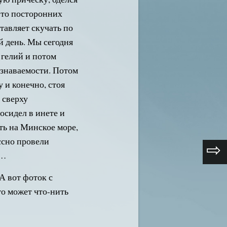
-то посторонних
ставляет скучать по
й день. Мы сегодня
 гелий и потом
еузнаваемости. Потом
 и конечно, стоя
 сверху
осидел в инете и
ть на Минское море,
ссно провели
⇨
о…
А вот фоток с
 то может что-нить