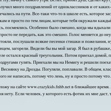
олучил много поздравлений от одноклассников и от каких
ечались на пути. Все-таки что-то в школе есть, которое за
кам и просто по тем лицам, которые тебя окружали кажды
сь, посмеялись. Особенно было смешно, когда мы вдыхали
просто не передать, как это смешно. Голос меняется до н
тояли, послушали всякие песенки стишки и пожелания, ну
нцем, загорели. Видели бы вы мой загар. Я был в рубашке,
теле остался красный треугольник. Потом приехал домой, п
подругами гулять. Приехали мы на Немигу и решили поеха
в Веснянку на Дрозды. Погуляли, поплавали. В общем, кла
го не написать, потому что лень, ну и просто потому чт
ожу на сайте www.crazykids.fnhb.net в ближайшее время. 
ня нету. Если человек, у которого есть фотик их мне даст,