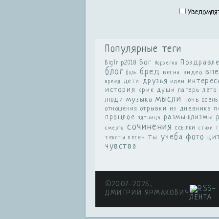
Уведомлят
Популярные теги
Бог
Поздравл
BigTrip2018
Норвегия
блог
бред
вп
видео
весна
боль
друзья
интерес
дети
идеи
время
история
крик души
лагерь
лето
мысли
музыка
люди
ночь
осень
отношения
отрывки из дневника
п
размышлизмы
прошлое
пятница
сочинения
ссылки
смерть
т
стихи
учеба
фото
ты
ци
тексты песен
чувства
©2007-2026,
ДМИТРИЙ ЯРМАКОВИЧ