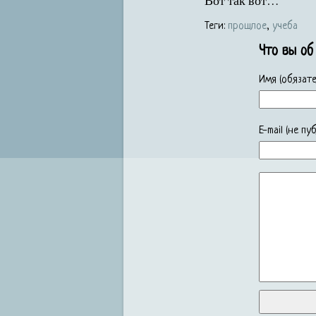
Вот так вот…
Теги:
прошлое
,
учеба
Что вы об
Имя (обязате
E-mail (не п