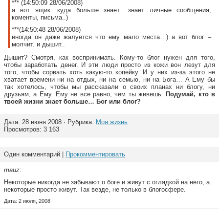
*** (14:50:09 28/06/2008)
а вот ящик. куда больше знает.. знает личные сообщения,
коменты, письма..)
***(14:50:48 28/06/2008)
иногда он даже жалуется что ему мало места…) а вот блог –
молчит. и дышит..
Дышит? Смотря, как воспринимать. Кому-то блог нужен для того,
чтобы заработать денег. И эти люди просто из кожи вон лезут для
того, чтобы сорвать хоть какую-то копейку. И у них из-за этого не
хватает времени ни на отдых, ни на семью, ни на Бога… А Ему бы
так хотелось, чтобы мы рассказали о своих планах ни блогу, ни
друзьям, а Ему. Ему не все равно, чем ты живешь.
Подумай, кто в
твоей жизни знает больше… Бог или блог?
Дата: 28 июня 2008 · Рубрика:
Моя жизнь
Просмотров: 3 163
Один комментарий |
Прокомментировать
mauz
:
Некоторые никогда не забывают о боге и живут с оглядкой на него, а
некоторые просто живут. Так везде, не только в блогосфере.
Дата: 2 июля, 2008