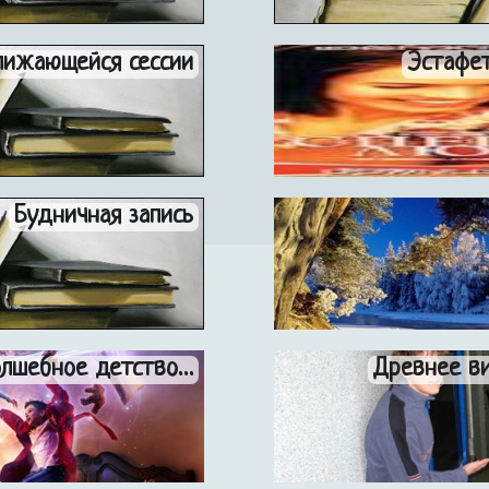
лижающейся сессии
Эстафет
Будничная запись
олшебное детство…
Древнее ви