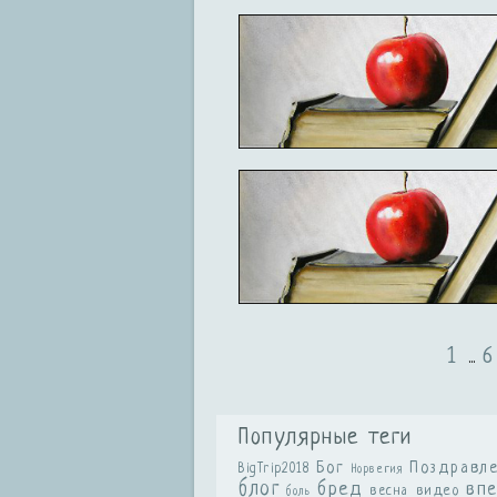
1
6
...
Популярные теги
Бог
Поздравл
BigTrip2018
Норвегия
блог
бред
вп
видео
весна
боль