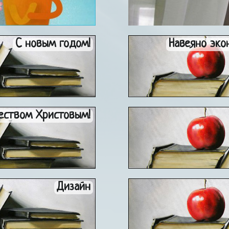
C новым годом!
Навеяно эко
еством Христовым!
Дизайн