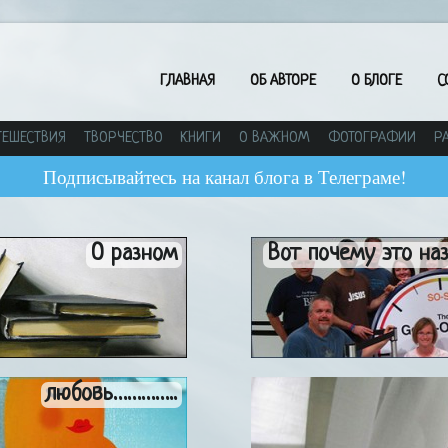
ГЛАВНАЯ
ОБ АВТОРЕ
О БЛОГЕ
С
ТЕШЕСТВИЯ
ТВОРЧЕСТВО
КНИГИ
О ВАЖНОМ
ФОТОГРАФИИ
Р
Подписывайтесь на канал блога в Телеграме!
О разном
Вот почему это на
любовь…………..