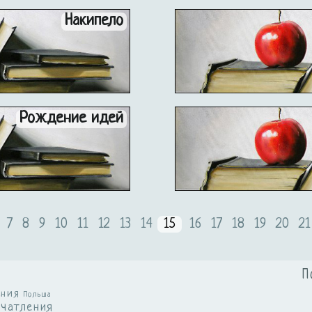
Накипело
Рождение идей
7
8
9
10
11
12
13
14
15
16
17
18
19
20
21
П
ения
Польша
ечатления